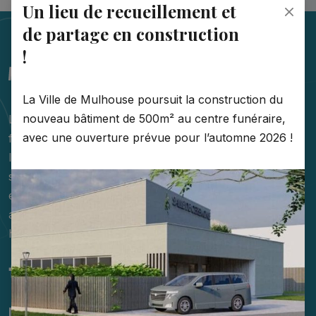
Un lieu de recueillement et
de partage en construction
!
La Ville de Mulhouse poursuit la construction du
nouveau bâtiment de 500m² au centre funéraire,
Le Centre funéraire de Mulhouse accompagne les
avec une ouverture prévue pour l’automne 2026 !
familles avec compassion et professionnalisme dans
l'organisation des obsèques de leur proche. Nous
sommes à votre disposition pour vous aider dans cette
épreuve difficile. Nous disposons d'espaces calmes et
adaptés pour vous recueillir et rendre un dernier
hommage à votre proche.
Nos prestations