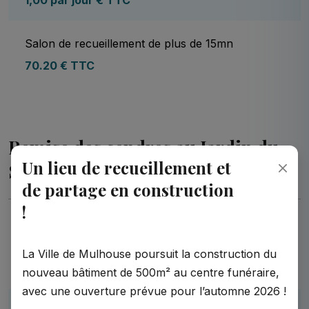
Salon de recueillement de plus de 15mn
70.20 € TTC
Remise des cendres au Jardin du
Un lieu de recueillement et
Souvenir
de partage en construction
!
Dispersion JS par unité d’urne après crémation
au Centre Funréraire de Mulhouse (CFM)
La Ville de Mulhouse poursuit la construction du
24 € TTC
nouveau bâtiment de 500m² au centre funéraire,
avec une ouverture prévue pour l’automne 2026 !