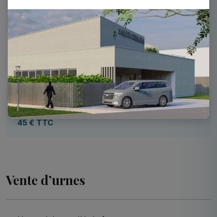
Dispersion JS – Crémation autres crématoriums
150 € TTC
Majoration assistance lecture de textes et
recueillement
19.80 € TTC
Urne adulte modèle amphore
45 € TTC
Vente d’urnes